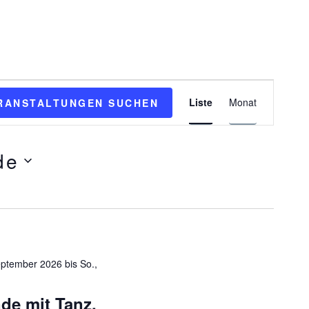
gen
Veranstal
Liste
Monat
RANSTALTUNGEN SUCHEN
Ansichte
Navigatio
de
September 2026
bis
So.,
de mit Tanz,