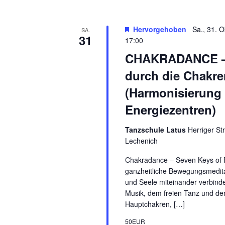
Hervorgehoben
Sa., 31. 
SA.
31
17:00
CHAKRADANCE – 
durch die Chakre
(Harmonisierung 
Energiezentren)
Tanzschule Latus
Herriger Str
Lechenich
Chakradance – Seven Keys of 
ganzheitliche Bewegungsmeditat
und Seele miteinander verbindet
Musik, dem freien Tanz und de
Hauptchakren, […]
50EUR