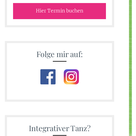
Hier Termin buchen
tung
n-
Folge mir auf:
n
Integrativer Tanz?