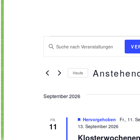
Veranstaltun
Veranstaltungen
Bitte
VE
Suche
Schlüsselwort
und
eingeben.
Ansichten,
Suche
Anstehen
Heute
Navigation
nach
Datum
Veranstaltungen
wählen.
Schlüsselwort.
September 2026
Hervorgehoben
Fr., 11. 
FR.
11
13. September 2026
Klosterwochenen