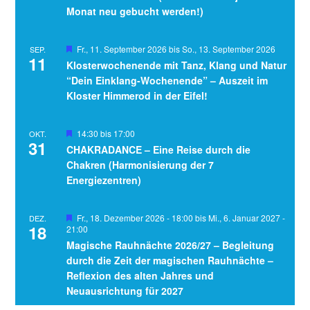
Monat neu gebucht werden!)
Hervorgehoben
Fr., 11. September 2026
bis
So., 13. September 2026
SEP.
11
Klosterwochenende mit Tanz, Klang und Natur
“Dein Einklang-Wochenende” – Auszeit im
Kloster Himmerod in der Eifel!
Hervorgehoben
14:30
bis
17:00
OKT.
31
CHAKRADANCE – Eine Reise durch die
Chakren (Harmonisierung der 7
Energiezentren)
Hervorgehoben
Fr., 18. Dezember 2026 - 18:00
bis
Mi., 6. Januar 2027 -
DEZ.
18
21:00
Magische Rauhnächte 2026/27 – Begleitung
durch die Zeit der magischen Rauhnächte –
Reflexion des alten Jahres und
Neuausrichtung für 2027