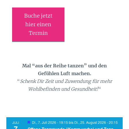
Buche jetzt
hier einen
Termin
Mal “aus der Reihe tanzen” und den
Gefühlen Luft machen.
“
Schenk Dir Zeit und Zuwendung für mehr
Wohlbefinden und Gesundheit!
“
Hervorgehoben
Di., 7. Juli 2026 - 19:15
bis
Di., 25. August 2026 - 20:15
JULI
7
Offene Tanzstunde “Komm vorbei und Tanz