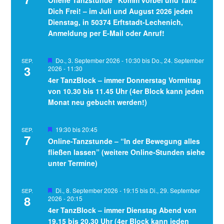
Dich Frei! – im Juli und August 2026 jeden
Dienstag, in 50374 Erftstadt-Lechenich,
Anmeldung per E-Mail oder Anruf!
Hervorgehoben
Do., 3. September 2026 - 10:30
bis
Do., 24. September
SEP.
3
2026 - 11:30
4er TanzBlock – immer Donnerstag Vormittag
von 10.30 bis 11.45 Uhr (4er Block kann jeden
Monat neu gebucht werden!)
Hervorgehoben
19:30
bis
20:45
SEP.
7
Online-Tanzstunde – “In der Bewegung alles
fließen lassen” (weitere Online-Stunden siehe
unter Termine)
Hervorgehoben
Di., 8. September 2026 - 19:15
bis
Di., 29. September
SEP.
8
2026 - 20:15
4er TanzBlock – immer Dienstag Abend von
19.15 bis 20.30 Uhr (4er Block kann jeden