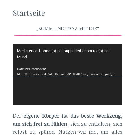
Startseite
„KOMM UND TANZ MIT DIR“
Video-
Media error: Format(s) not supported or source(s) not
Player
found
Datei herunterladen:
https://tanzkoerper.de/inhalt/uploads/2018/03/ImagevideoTK.mp4?_=1
Der
eigene Körper ist das beste Werkzeug,
um sich frei zu fühlen
, sich zu entfalten, sich
selbst zu spüren. Nutzen wir ihn, um alles