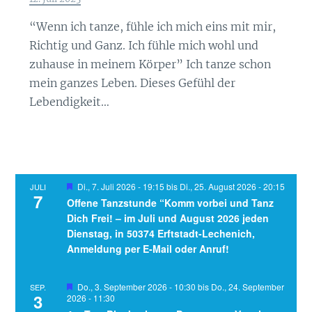
“Wenn ich tanze, fühle ich mich eins mit mir,
Richtig und Ganz. Ich fühle mich wohl und
zuhause in meinem Körper” Ich tanze schon
mein ganzes Leben. Dieses Gefühl der
Lebendigkeit…
Hervorgehoben
Di., 7. Juli 2026 - 19:15
bis
Di., 25. August 2026 - 20:15
JULI
7
Offene Tanzstunde “Komm vorbei und Tanz
Dich Frei! – im Juli und August 2026 jeden
Dienstag, in 50374 Erftstadt-Lechenich,
Anmeldung per E-Mail oder Anruf!
Hervorgehoben
Do., 3. September 2026 - 10:30
bis
Do., 24. September
SEP.
3
2026 - 11:30