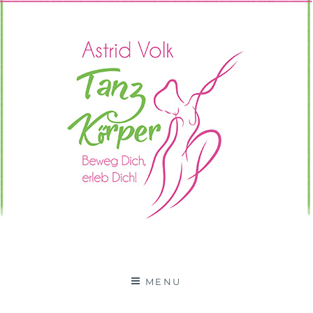
Tanzkörper Erftstadt –
"KOMM UND TANZ MIT DIR"
Astrid Volk
MENU