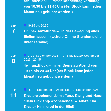
4er TanzBlock – immer Donnerstag Vormittag
von 10.30 bis 11.45 Uhr (4er Block kann jeden
Monat neu gebucht werden!)
Hervorgehoben
19:15
bis
20:30
SEP.
7
Online-Tanzstunde – “In der Bewegung alles
fließen lassen” (weitere Online-Stunden siehe
unter Termine)
Hervorgehoben
Di., 8. September 2026 - 19:15
bis
Di., 29. September
SEP.
8
2026 - 20:15
4er TanzBlock – immer Dienstag Abend von
19.15 bis 20.30 Uhr (4er Block kann jeden
Monat neu gebucht werden!)
Hervorgehoben
Fr., 11. September 2026
bis
So., 13. September 2026
SEP.
11
Klosterwochenende mit Tanz, Klang und Natur
“Dein Einklang-Wochenende” – Auszeit im
Kloster Himmerod in der Eifel!